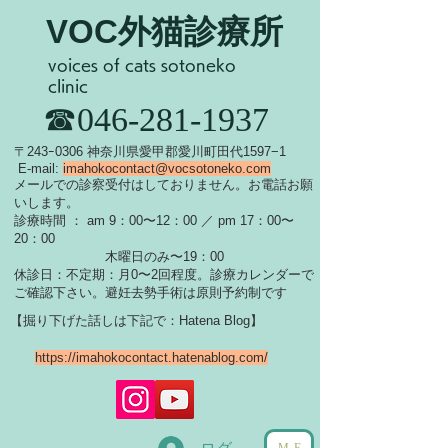
VOC外猫診療所
voices of cats sotoneko
clinic
​☎046-281-1937
​〒243ｰ0306 神奈川県愛甲郡愛川町田代1597−1
E-mail:
imahokocontact@vocsotoneko.com
​メールでの診察受付はしておりません。お電話お願
いします。
診療時間 ： am 9：00〜12：00 ／ pm 17：00〜
20：00
木曜日のみ〜19：00
休診日：不定期：月0〜
2回程度。診療カレンダーで
ご確認下さい。
​避妊去勢手術は原則予約制です
【掘り下げた話しは下記で：Hatena Blog】
https://imahokocontact.hatenablog.com/
ME