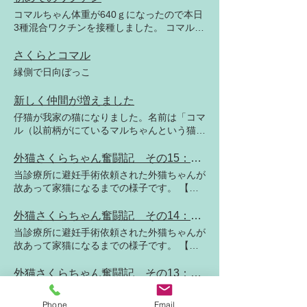
く一緒に暮らしていきたいと思います。
がしました…。 さて、お手伝いしている里
コマルちゃん体重が640ｇになったので本日
親会で、『この猫ちゃんは、先住猫ちゃん
3種混合ワクチンを接種しました。 コマルち
と、仲良く出来るでしょうか？』と質問され
ゃんは成長が遅かったので74日（10週と4
ることが多いです。一緒に生活させてみない
日）目での接種となりました。 初回接種が
さくらとコマル
とわからないですとお答えするのですが、迎
16週齢を越えていたさくらちゃんとは異な
縁側で日向ぼっこ
える猫が仔猫だと上手くいくことが多いので
り、コマルちゃんは今後3〜4週間隔であと2
はないでしょうか。
回接種予定です。接種後1時間は特に接種後
新しく仲間が増えました
の異常に注意し、後は1〜2時間ごとに様子
仔猫が我家の猫になりました。名前は「コマ
の確認が必要です。今日はケージの外で遊ぶ
ル（以前柄がにているマルちゃんという猫を
のはお休みです。 さくらちゃんはコマルち
飼っていたので）」です。よろしくお願いい
ゃんが少し気になるみたいです。
たします。女の子です。
外猫さくらちゃん奮闘記 その15：ワクチン日和
当診療所に避妊手術依頼された外猫ちゃんが
故あって家猫になるまでの様子です。 【現
在進行中】 さくらちゃんの前回ワクチン接
種から3週と3日経過しました。成書では、
外猫さくらちゃん奮闘記 その14：4月1日、さくらと桜
16週齢を越える猫の初期接種方法が3〜4週
当診療所に避妊手術依頼された外猫ちゃんが
間隔で2回となっております。当診療所でも
故あって家猫になるまでの様子です。 【現
これにならい、さくらちゃんに2回目のワク
在進行中】 さくらちゃんは新しく気に入っ
チン接種を本日行いました。ワクチン接種後
た場所を見つけたようです。 せっかくなの
外猫さくらちゃん奮闘記 その13：『揺れる想い』
は、アレルギー反応等注意が必要です。発生
でこの季節お約束の写真を撮ってみました。
当診療所に避妊手術依頼された外猫ちゃんが
時間としては接種後60分までが特に注意し
故あって家猫になるまでの様子です。 【現
Phone
Email
なければならず、少なくとも今日一日は定時