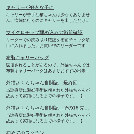
キャリーが好きな子に
キャリーが苦手な猫ちゃんは少なくありませ
ん。病院に行くのにキャリーを出しただけで
何かを察知し、逃げてしまう子もいます。慣
れてもらうのに普段生活する場所にキャリー
マイクロチップ埋め込みの術前確認
を置いておき、くつろいだりご飯を食べたり
リーダーでの読み取り確認を術前チェック項
する場所にすることをお勧めします。
目に入れました。お買い得のリーダーです
が、機能的には問題ありません。ですが、感
度が低いので、チップに接近させないと読み
布製キャリーバッグ
取ってくれません。捕獲器の外から読み取る
破壊されることがあるので、外猫ちゃんでは
のは難しそうです。逃げてしまいそうな猫ち
布製キャリーバックはあまりおすすめ出来ま
ゃんには鎮静後のチェックとなりそうです。
せん。おとなしそうな子でも壊します。
外猫さくらちゃん奮闘記 最終回 : 仲良く元気でいつまでも
当診療所に避妊手術依頼された外猫ちゃんが
故あって家猫になるまでの様子です。 【現
在進行中】 お昼過ぎ、暖かい日差しの中
で、さくらちゃんとコマルちゃん仲良くして
外猫さくらちゃん奮闘記 その16:先住猫と呼ばれてみる？
ました。 これならコマルちゃんは急な寒さ
当診療所に避妊手術依頼された外猫ちゃんが
でも安心です。さくらちゃんは十分慣れてい
故あって家猫になるまでの様子です。 【現
るわけでは ありませんが、自然となついて
在進行中】 さくらちゃんの様子を外からガ
くれることでしょう。家族の一員として末長
ラス越しに見たところ、いつもと違った感じ
初めてのワクチン