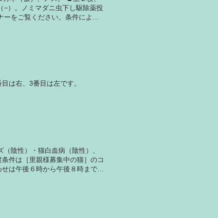
（−）。ノミマダニ虫下し駆除薬投
ナーをご覧ください。条件によっ
番目は右、3番目は左です。
ズ（陰性）・猫白血病（陰性）、
渡条件は［里親様募集中の猫］のコ
わせは午後６時から午後８時までの
。 三頭ともオスなので大きい猫で