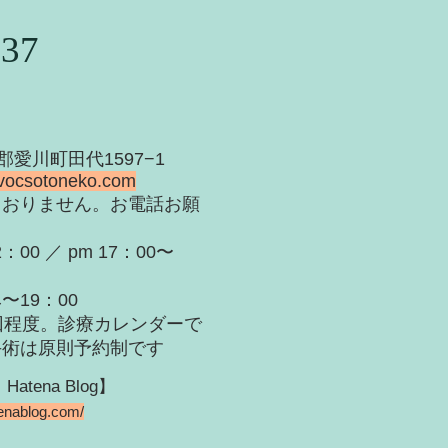
937
甲郡愛川町田代1597−1
vocsotoneko.com
ておりません。お電話お願
：00 ／ pm 17：00〜
：00
回程度。診療カレンダーで
手術は原則予約制です
ena Blog】
tenablog.com/