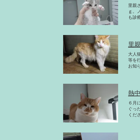
里親
ｇ。
も診
苦労
等を
主な
里
大人
等を
お知
ありま
頭飼い
熱
６月
ぐっ
くだ
くよ
せん