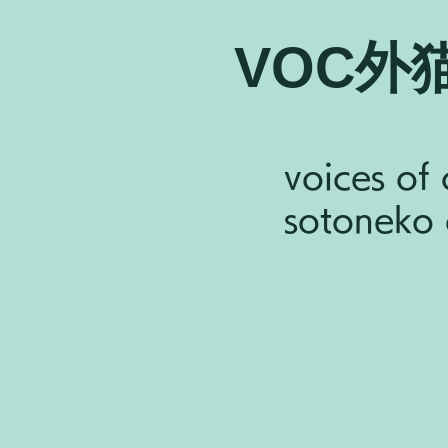
VOC外
voices of 
sotoneko c