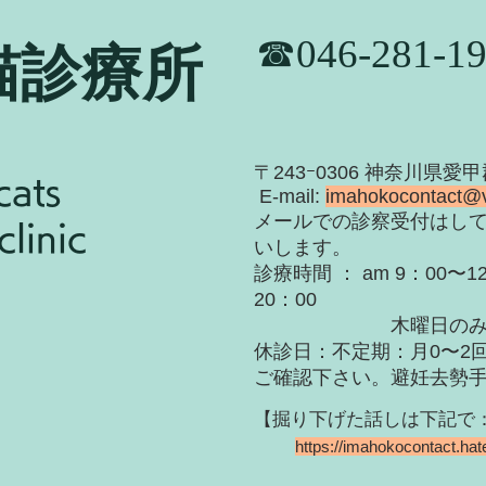
​☎046-281-1
猫診療所
​〒243ｰ0306 神奈川県愛
cats
E-mail:
imahokocontact@
​メールでの診察受付はし
linic
いします。
診療時間 ： am 9：00〜12
20：00
木曜日のみ〜19
休診日：不定期：月0〜
2
ご確認下さい。
​避妊去勢
【掘り下げた話しは下記で：Hat
https://imahokocontact.ha