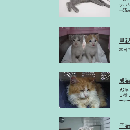
サハ
与済
ては
里
本日
成
成猫
３種
ーナ
間で
す。
子