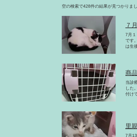
空の検索で428件の結果が見つかりま
７
7月
です
は生
する
ため
猫達
子で
商
様子
って
当診
長時
した
す。
付け
ので
た。
あり
て鳴
まし
里
7月