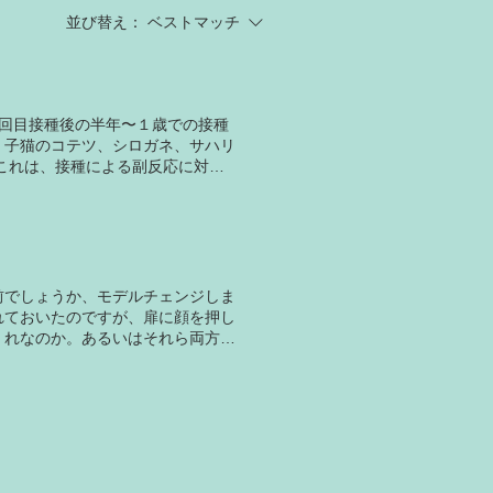
並び替え：
ベストマッチ
回目接種後の半年〜１歳での接種
。子猫のコテツ、シロガネ、サハリ
これは、接種による副反応に対応
院が無くなってしまう可能性がある
とご飯を食べてくれました。他の
福の様子です。 ▲接種した後の王
ました。夕方までにはいつもと同じ
にはいつもの通りの元気食欲に戻
た。 ワクチン接種後は、念のため
前でしょうか、モデルチェンジしま
とが出来る日を選ぶようお願いしま
れておいたのですが、扉に顔を押し
くれなのか。あるいはそれら両方な
に一時的に筋が入ってしまいまし
だ鼻筋のところに、うっすら凹みが
れ替えたところ、扉に顔を押し付け
新型の良いところに初めて気がつき