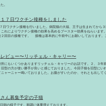
した。
月１７日ワクチン接種をしました
１７日ワクチン接種を行いました。病院猫の大福、王子は生まれてから３
。これによりワクチン接種の効果を高めるブースター効果をねらいます
後２回目の接種です。 接種は基本的に午前中にお願いしております。
ためです。遅くの接種ですと、副反応が生じたとき営業している動物病
です。 大福のみ翌日18日まで副反応の為か食欲元気が無く、夕方やっ
は18日朝までにはいつもの通りの食欲元気でした。 ▲接種後数時間の大
す。いつもと違う触られ方をされたためか、接種後すぐに隠れてしまい
品レビュー〜リッチェル・キャリー〜
に戻っておりました。 ▲接種後は夜中までこのような様子でした。翌朝
おりました。 ▲翌日の大福です。夕方までキャリーの中で寝ておりまし
療所にもいくつかありますリッチェル・キャリーのお話です。２、３年
間の外出は控えていただきたいです。ワクチン接種の日は、家にいるこ
。旧型の方が使い勝手が良いと感じておりました。今回子猫を旧型にい
てニャーニャー鳴いておりました。お腹がすいたのか、それとも出して
しょうか。とにかく激しく顔を押し付けて鳴きます。そのせいで、鼻筋
 ▲旧型のリッチェル・キャリーの扉 ▲上２枚とも。左右の目頭を結ん
ます。 ▲リッチェル・キャリー、左新型、右旧型。 そこで、新型に入
くのがピタリと止まりました。一時的かもしれませんが良かったです。
た。 皆さんも参考にしてみてください。
親さん募集予定の子猫
13日朝の様子です。順調に体重増えております。