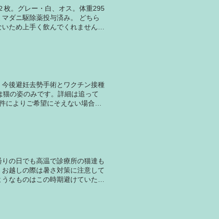
枚。グレー・白、オス。体重295
ミマダニ駆除薬投与済み。 どちら
ないため上手く飲んでくれません。
健康チェック。トイレトレーニング
ら午後8時の間でお願いします。
希望にそえない場合もあります。
。今後避妊去勢手術とワクチン接種
は猫の姿のみです。詳細は追って
条件によりご希望にそえない場合が
い希望） ▲雌2.35kg（上の雌猫と2
曇りの日でも高温で診療所の猫達も
、お越しの際は暑さ対策に注意して
ようなものはこの時期避けていただ
に入れる必要は当診療所ではありま
す。