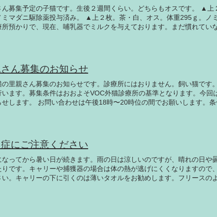
さん募集予定の子猫です。生後２週間くらい。どちらもオスです。 ▲上２
ノミマダニ駆除薬投与済み。 ▲上２枚。茶・白、オス。体重295ｇ。ノ
療所預かりで、現在、哺乳器でミルクを与えております。まだ慣れてい
しておりますが、数日あれば何とかなりそうです。今後は糞便検査等の
予定しております。離乳まで預かり予定です。お問い合わせは午後6時か
譲渡条件は［里親募集の猫］のコーナーに掲載しております。なお、ご
親さん募集のお知らせ
猫の里親さん募集のお知らせです。診療所にはおりません。飼い猫です
行います。募集条件はおおよそVOC外猫診療所の基準となります。今回
らせします。 お問い合わせは午後18時〜20時位の間でお願いします。
す。 ▲雄4.8kg ▲雄3.8kg ▲雄3.3kg ▲雌3.15kg（下の雌猫と2頭飼
希望） ▲雄4.1kg ▲雄2.9kg ※後に別な猫の姿写り込んでいます。
中症にご注意ください
になってから暑い日が続きます。雨の日は涼しいのですが、晴れの日や
たりです。キャリーや捕獲器の場合は体の熱が逃げにくくなりますので
さい。キャリーの下に引くのは薄いタオルをお勧めします。フリースの
うお願いします。この時期、おとなしい猫ちゃんであれば、洗濯ネット
。ご不明な点があれば事前にご相談ください。 ▲へそ天が好きな王子で