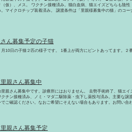
リ（仮）、メス。 ワクチン接種済み。猫白血病、猫エイズどちらも陰性
み。マイクロチップ装着済み。 譲渡条件は「里親様募集中の猫」のコー
ご希望にそえない場合があります。
親さん募集予定の子猫
７月10日の子猫２匹の様子です。 1番上が両方にピントあってます。２
猫里親さん募集中
の里親さん募集中です。診療所にはおりません。 去勢手術終了、猫エイ
ワクチン接種済み、ノミ・マダ二駆除薬・虫下し薬投与済み。主要な譲
ーでご確認ください。なおご希望にそえない場合もあります。お問い合
お願いします。 ▲茶白。オス。 ▲こげ茶トラ。オス。 ▲茶トラ。オス
よろしくご検討お願いします。
猫里親さん募集予定