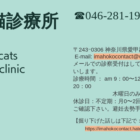
​☎046-281-1
猫診療所
​〒243ｰ0306 神奈川県愛
cats
E-mail:
imahokocontact@
​メールでの診察受付はし
linic
いします。
診療時間 ： am 9：00〜12
20：00
木曜日のみ〜19
休診日：不定期：月0〜
2
ご確認下さい。
​避妊去勢
【掘り下げた話しは下記で：Hat
https://imahokocontact.ha