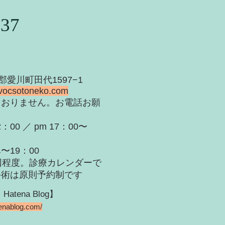
937
甲郡愛川町田代1597−1
vocsotoneko.com
ておりません。お電話お願
：00 ／ pm 17：00〜
：00
回程度。診療カレンダーで
手術は原則予約制です
ena Blog】
tenablog.com/