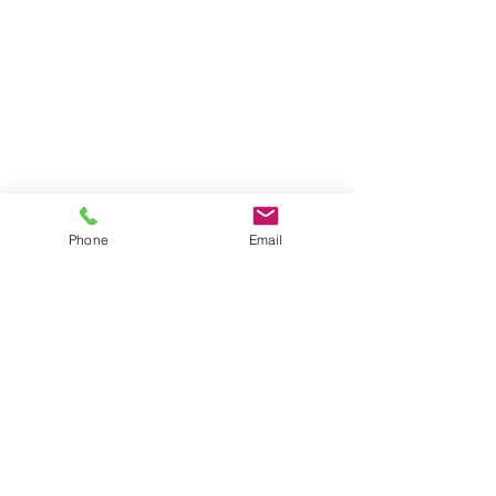
Phone
Email
コメント
コメントを追加…
6月前半のスケジュールに
交通事故死亡猫
ついて
マイクロチップ