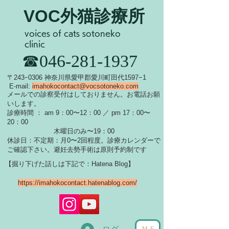
VOC外猫診療所
voices of cats sotoneko
clinic
​☎046-281-1937
​〒243ｰ0306 神奈川県愛甲郡愛川町田代1597−1
E-mail:
imahokocontact@vocsotoneko.com
​メールでの診察受付はしておりません。お電話お願
いします。
診療時間 ： am 9：00〜12：00 ／ pm 17：00〜
20：00
木曜日のみ〜19：00
休診日：不定期：月0〜
2回程度。診療カレンダーで
ご確認下さい。
​避妊去勢手術は原則予約制です
【掘り下げた話しは下記で：Hatena Blog】
https://imahokocontact.hatenablog.com/
ME