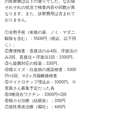
の医療費は以下の通りでした。なお猫
それぞれの状況で検査内容や回数が異
なります。また、診察費用は含まれて
おりません。
①去勢手術（術後の薬、ノミ・マダニ
駆除を含む）：5500円（税込、以下同
じ）。
②糞便検査：直接法のみ4回、浮遊法の
み2回、直接法＋浮遊法1回：1500円。
③ら旋菌対応の投薬：330円。
④猫エイズ・白血病の感染検査：3300
円×1回。※2ヶ月隔離後検査
⑤マイクロチップ埋込み：3300円。※
里親さん募集予定だった為
⑥3種混合ワクチン：3300円×2回
⑥猫カゼ治療（結膜炎）：330円
⑦急性胃炎治療（嘔吐）：440円