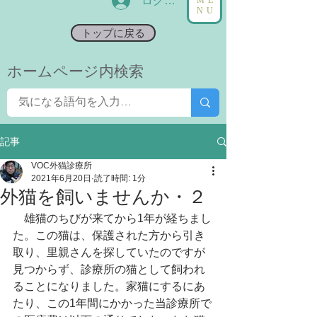
ログイン
NU
トップに戻る
​ホームページ内検索
記事
VOC外猫診療所
2021年6月20日
読了時間: 1分
外猫を飼いませんか・２
　雄猫のちびが来てから1年が経ちまし
た。この猫は、保護された方から引き
取り、里親さんを探していたのですが
見つからず、診療所の猫として飼われ
ることになりました。家猫にするにあ
たり、この1年間にかかった当診療所で