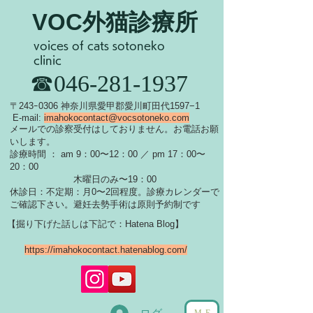
VOC外猫診療所
voices of cats sotoneko
clinic
​☎046-281-1937
​〒243ｰ0306 神奈川県愛甲郡愛川町田代1597−1
E-mail:
imahokocontact@vocsotoneko.com
​メールでの診察受付はしておりません。お電話お願
いします。
診療時間 ： am 9：00〜12：00 ／ pm 17：00〜
20：00
木曜日のみ〜19：00
休診日：不定期：月0〜
2回程度。診療カレンダーで
ご確認下さい。
​避妊去勢手術は原則予約制です
【掘り下げた話しは下記で：Hatena Blog】
https://imahokocontact.hatenablog.com/
ME