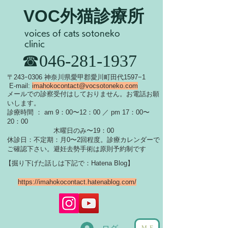
VOC外猫診療所
voices of cats sotoneko
clinic
​☎046-281-1937
​〒243ｰ0306 神奈川県愛甲郡愛川町田代1597−1
E-mail:
imahokocontact@vocsotoneko.com
​メールでの診察受付はしておりません。お電話お願
いします。
診療時間 ： am 9：00〜12：00 ／ pm 17：00〜
20：00
木曜日のみ〜19：00
休診日：不定期：月0〜
2回程度。診療カレンダーで
ご確認下さい。
​避妊去勢手術は原則予約制です
【掘り下げた話しは下記で：Hatena Blog】
https://imahokocontact.hatenablog.com/
ME