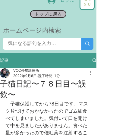
ログイン
NU
トップに戻る
​ホームページ内検索
記事
VOC外猫診療所
2022年9月6日
読了時間: 1分
子猫日記〜７８日目〜誤
飲〜
　子猫保護してから78日目です。マス
ク片づけておかなかったのでゴム紐食
べてしまいました。気付いて口を開け
て中を見ましたがありません。食べた
量が多かったので催吐薬を注射するこ