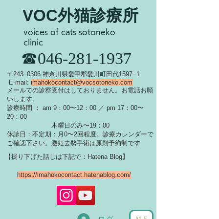
VOC外猫診療所
voices of cats sotoneko
clinic
​☎046-281-1937
​〒243ｰ0306 神奈川県愛甲郡愛川町田代1597−1
E-mail:
imahokocontact@vocsotoneko.com
​メールでの診察受付はしておりません。お電話お願
いします。
診療時間 ： am 9：00〜12：00 ／ pm 17：00〜
20：00
木曜日のみ〜19：00
休診日：不定期：月0〜
2回程度。診療カレンダーで
ご確認下さい。
​避妊去勢手術は原則予約制です
【掘り下げた話しは下記で：Hatena Blog】
https://imahokocontact.hatenablog.com/
ME