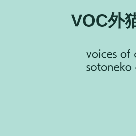
VOC外
voices of 
sotoneko c