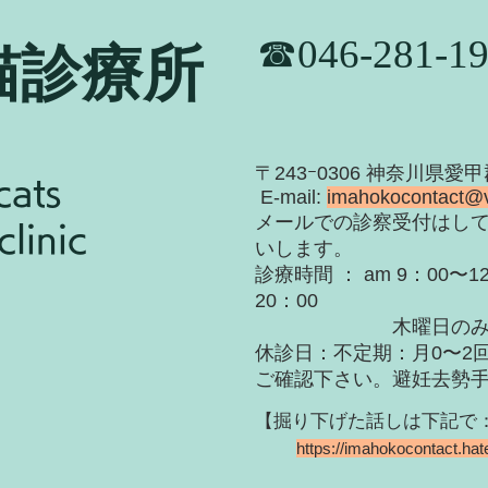
​☎046-281-1
猫診療所
​〒243ｰ0306 神奈川県愛
cats
E-mail:
imahokocontact@
​メールでの診察受付はし
linic
いします。
診療時間 ： am 9：00〜12
20：00
木曜日のみ〜19
休診日：不定期：月0〜
2
ご確認下さい。
​避妊去勢
【掘り下げた話しは下記で：Hat
https://imahokocontact.ha