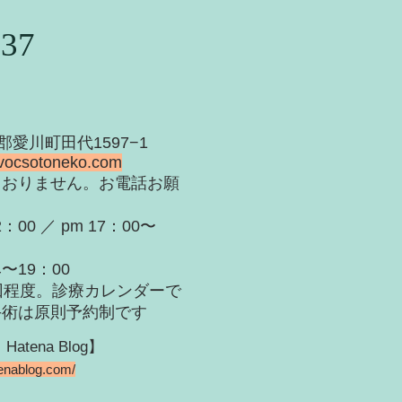
937
甲郡愛川町田代1597−1
vocsotoneko.com
ておりません。お電話お願
：00 ／ pm 17：00〜
：00
回程度。診療カレンダーで
手術は原則予約制です
ena Blog】
tenablog.com/