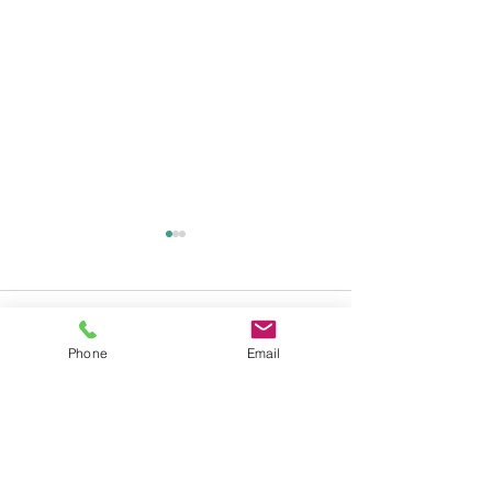
コメント
Phone
Email
コメントを追加…
猫ちゃんの熱中症にご注
6月前半のスケ
意ください
ついて