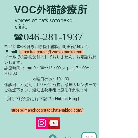
VOC外猫診療所
voices of cats sotoneko
clinic
​☎046-281-1937
​〒243ｰ0306 神奈川県愛甲郡愛川町田代1597−1
E-mail:
imahokocontact@vocsotoneko.com
​メールでの診察受付はしておりません。お電話お願
いします。
診療時間 ： am 9：00〜12：00 ／ pm 17：00〜
20：00
木曜日のみ〜19：00
休診日：不定期：月0〜
2回程度。診療カレンダーで
ご確認下さい。
​避妊去勢手術は原則予約制です
【掘り下げた話しは下記で：Hatena Blog】
https://imahokocontact.hatenablog.com/
ME