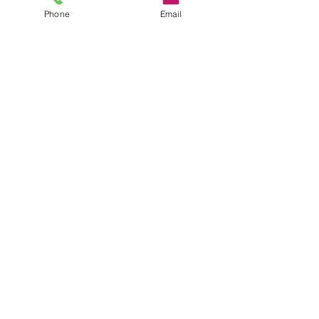
Phone
Email
コメント
コメントを追加…
6月前半のスケジュールに
交通事故死亡猫
ついて
マイクロチップ
いて
お問合せ
046-281-1937
アクセス