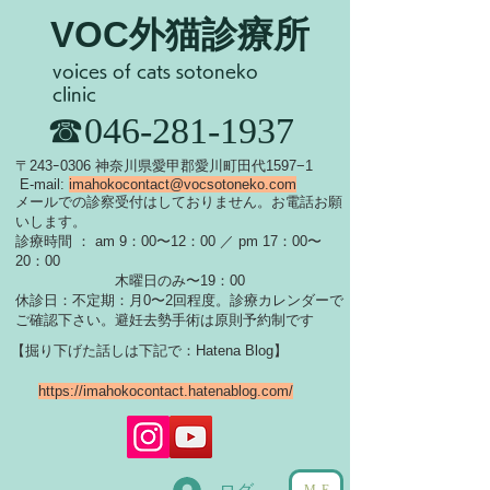
VOC外猫診療所
voices of cats sotoneko
clinic
​☎046-281-1937
​〒243ｰ0306 神奈川県愛甲郡愛川町田代1597−1
E-mail:
imahokocontact@vocsotoneko.com
​メールでの診察受付はしておりません。お電話お願
いします。
診療時間 ： am 9：00〜12：00 ／ pm 17：00〜
20：00
木曜日のみ〜19：00
休診日：不定期：月0〜
2回程度。診療カレンダーで
ご確認下さい。
​避妊去勢手術は原則予約制です
【掘り下げた話しは下記で：Hatena Blog】
https://imahokocontact.hatenablog.com/
ME