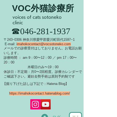
VOC外猫診療所
voices of cats sotoneko
clinic
​☎046-281-1937
​〒243ｰ0306 神奈川県愛甲郡愛川町田代1597−1
E-mail:
imahokocontact@vocsotoneko.com
​メールでの診察受付はしておりません。お電話お願
いします。
診療時間 ： am 9：00〜12：00 ／ pm 17：00〜
20：00
木曜日のみ〜19：00
休診日：不定期：月0〜
2回程度。診療カレンダーで
ご確認下さい。
​避妊去勢手術は原則予約制です
【掘り下げた話しは下記で：Hatena Blog】
https://imahokocontact.hatenablog.com/
ME