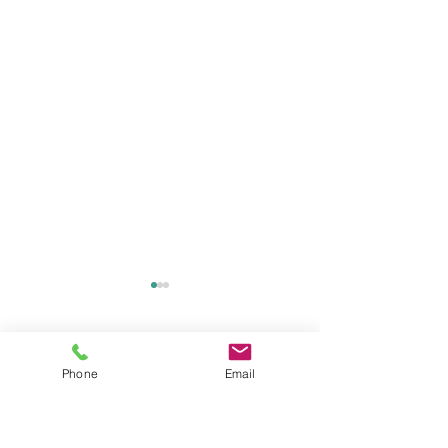
コメント
Phone
Email
コメントを追加…
6月前半のスケジュールに
交通事故死亡猫