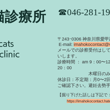
​☎046-281-1
猫診療所
​〒243ｰ0306 神奈川県愛
cats
E-mail:
imahokocontact@
​メールでの診察受付はし
linic
いします。
診療時間 ： am 9：00〜12
20：00
木曜日のみ〜19
休診日：不定期：月0〜
2
ご確認下さい。
​避妊去勢
【掘り下げた話しは下記で：Hat
https://imahokocontact.ha