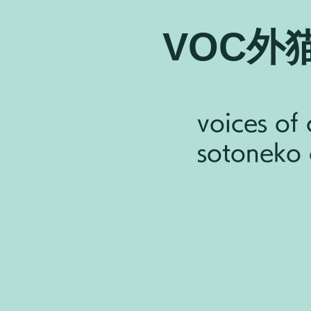
VOC外
voices of 
sotoneko c