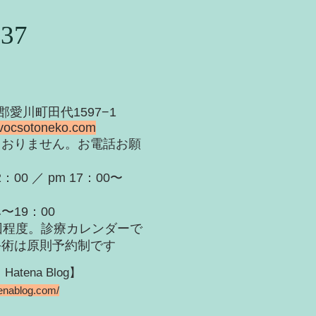
937
甲郡愛川町田代1597−1
vocsotoneko.com
ておりません。お電話お願
：00 ／ pm 17：00〜
：00
回程度。診療カレンダーで
手術は原則予約制です
ena Blog】
tenablog.com/