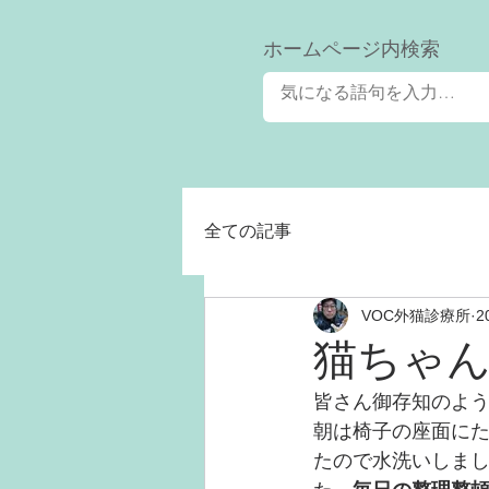
​ホームページ内検索
全ての記事
VOC外猫診療所
2
猫ちゃ
皆さん御存知のよ
朝は椅子の座面に
たので水洗いしま