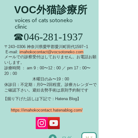
VOC外猫診療所
voices of cats sotoneko
clinic
​☎046-281-1937
​〒243ｰ0306 神奈川県愛甲郡愛川町田代1597−1
E-mail:
imahokocontact@vocsotoneko.com
​メールでの診察受付はしておりません。お電話お願
いします。
診療時間 ： am 9：00〜12：00 ／ pm 17：00〜
20：00
木曜日のみ〜19：00
休診日：不定期：月0〜
2回程度。診療カレンダーで
ご確認下さい。
​避妊去勢手術は原則予約制です
【掘り下げた話しは下記で：Hatena Blog】
https://imahokocontact.hatenablog.com/
ME