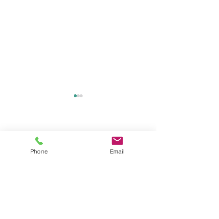
コメント
Phone
Email
コメントを追加…
6月前半のスケジュールに
交通事故死亡猫
ついて
マイクロチップ
いて