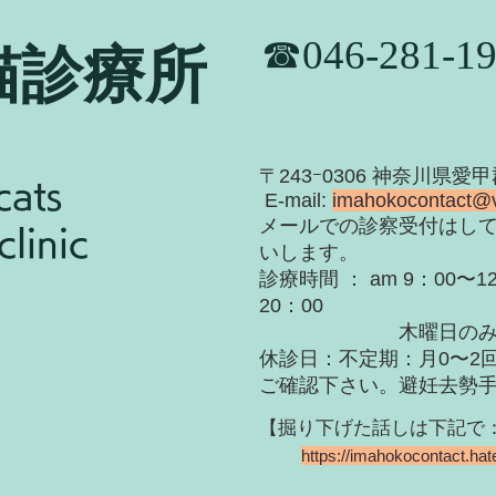
​☎046-281-1
猫診療所
​〒243ｰ0306 神奈川県愛
cats
E-mail:
imahokocontact@
​メールでの診察受付はし
linic
いします。
診療時間 ： am 9：00〜12
20：00
木曜日のみ〜19
休診日：不定期：月0〜
2
ご確認下さい。
​避妊去勢
【掘り下げた話しは下記で：Hat
https://imahokocontact.ha