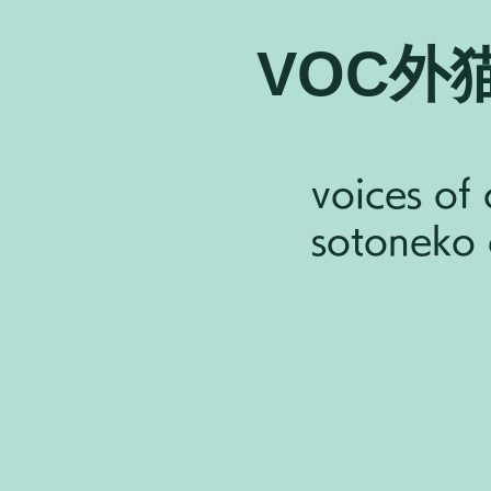
VOC外
voices of 
sotoneko c