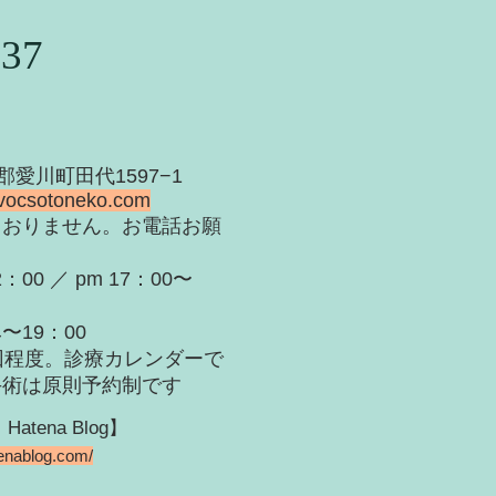
937
甲郡愛川町田代1597−1
vocsotoneko.com
ておりません。お電話お願
：00 ／ pm 17：00〜
：00
回程度。診療カレンダーで
手術は原則予約制です
ena Blog】
tenablog.com/