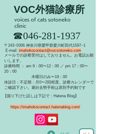
VOC外猫診療所
voices of cats sotoneko
clinic
​☎046-281-1937
​〒243ｰ0306 神奈川県愛甲郡愛川町田代1597−1
E-mail:
imahokocontact@vocsotoneko.com
​メールでの診察受付はしておりません。お電話お願
いします。
診療時間 ： am 9：00〜12：00 ／ pm 17：00〜
20：00
木曜日のみ〜19：00
休診日：不定期：月0〜
2回程度。診療カレンダーで
ご確認下さい。
​避妊去勢手術は原則予約制です
【掘り下げた話しは下記で：Hatena Blog】
https://imahokocontact.hatenablog.com/
ME