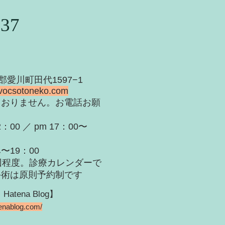
937
甲郡愛川町田代1597−1
vocsotoneko.com
ておりません。お電話お願
：00 ／ pm 17：00〜
：00
回程度。診療カレンダーで
手術は原則予約制です
ena Blog】
tenablog.com/