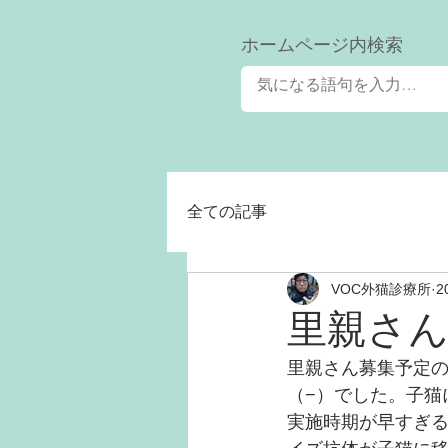
​ホームページ内検索
全ての記事
VOC外猫診療所
2
里親さ
里親さん募集予定
（−）でした。子猫
実施時期が早すぎ