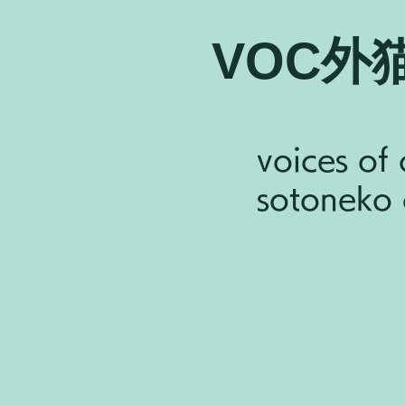
VOC外
voices of 
sotoneko c