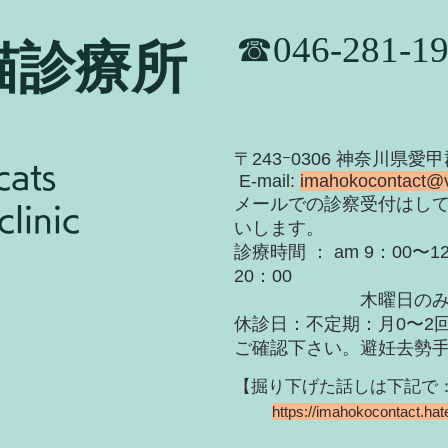
​☎046-281-1
猫診療所
​〒243ｰ0306 神奈川県愛
cats
E-mail:
imahokocontact@
​メールでの診察受付はし
linic
いします。
診療時間 ： am 9：00〜12
20：00
木曜日のみ〜19
休診日：不定期：月0〜
2
ご確認下さい。
​避妊去勢
【掘り下げた話しは下記で：Hat
https://imahokocontact.ha