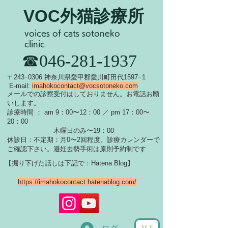
VOC外猫診療所
voices of cats sotoneko
clinic
​☎046-281-1937
​〒243ｰ0306 神奈川県愛甲郡愛川町田代1597−1
E-mail:
imahokocontact@vocsotoneko.com
​メールでの診察受付はしておりません。お電話お願
いします。
診療時間 ： am 9：00〜12：00 ／ pm 17：00〜
20：00
木曜日のみ〜19：00
休診日：不定期：月0〜
2回程度。診療カレンダーで
ご確認下さい。
​避妊去勢手術は原則予約制です
【掘り下げた話しは下記で：Hatena Blog】
https://imahokocontact.hatenablog.com/
ME