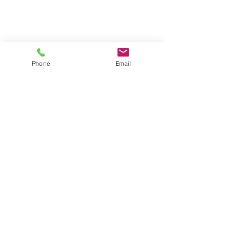
Phone
Email
コメント
コメントを追加…
6月前半のスケジュールに
交通事故死亡猫
ついて
マイクロチップ
いて
お問合せ
046-281-1937