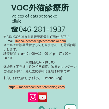
VOC外猫診療所
voices of cats sotoneko
clinic
​☎046-281-1937
​〒243ｰ0306 神奈川県愛甲郡愛川町田代1597−1
E-mail:
imahokocontact@vocsotoneko.com
​メールでの診察受付はしておりません。お電話お願
いします。
診療時間 ： am 9：00〜12：00 ／ pm 17：00〜
20：00
木曜日のみ〜19：00
休診日：不定期：月0〜
2回程度。診療カレンダーで
ご確認下さい。
​避妊去勢手術は原則予約制です
【掘り下げた話しは下記で：Hatena Blog】
https://imahokocontact.hatenablog.com/
ME