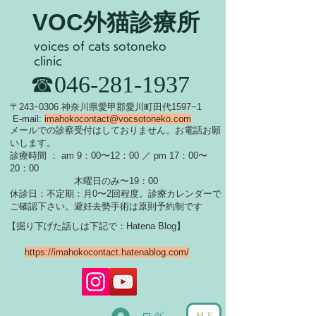
VOC外猫診療所
voices of cats sotoneko
clinic
​☎046-281-1937
​〒243ｰ0306 神奈川県愛甲郡愛川町田代1597−1
E-mail:
imahokocontact@vocsotoneko.com
​メールでの診察受付はしておりません。お電話お願
いします。
診療時間 ： am 9：00〜12：00 ／ pm 17：00〜
20：00
木曜日のみ〜19：00
休診日：不定期：月0〜
2回程度。診療カレンダーで
ご確認下さい。
​避妊去勢手術は原則予約制です
【掘り下げた話しは下記で：Hatena Blog】
https://imahokocontact.hatenablog.com/
ME