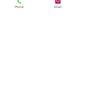
Phone
Email
コメント
コメントを追加…
6月前半のスケジュールに
交通事故死亡猫
ついて
マイクロチップ
いて
お問合せ
046-281-1937
アクセス