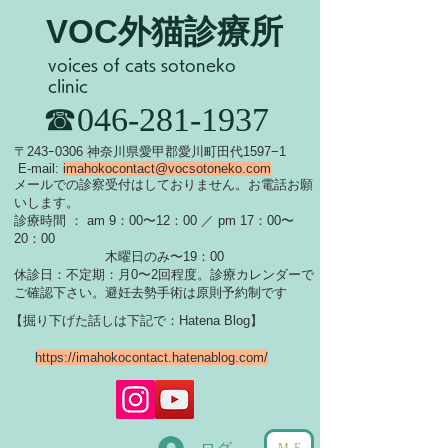
VOC外猫診療所
voices of cats sotoneko
clinic
​☎046-281-1937
​〒243ｰ0306 神奈川県愛甲郡愛川町田代1597−1
E-mail:
imahokocontact@vocsotoneko.com
​メールでの診察受付はしておりません。お電話お願
いします。
診療時間 ： am 9：00〜12：00 ／ pm 17：00〜
20：00
木曜日のみ〜19：00
休診日：不定期：月0〜
2回程度。診療カレンダーで
ご確認下さい。
​避妊去勢手術は原則予約制です
【掘り下げた話しは下記で：Hatena Blog】
https://imahokocontact.hatenablog.com/
ME