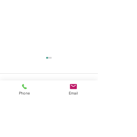
コメント
Phone
Email
コメントを追加…
6月前半のスケジュールに
交通事故死亡猫
ついて
マイクロチップ
いて