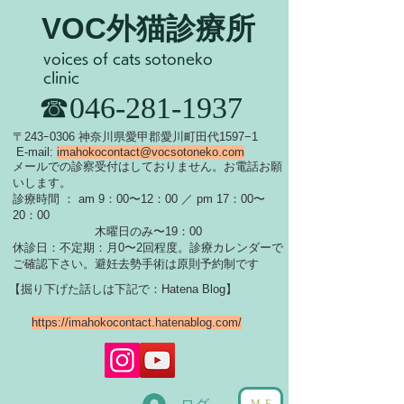
VOC外猫診療所
voices of cats sotoneko
clinic
​☎046-281-1937
​〒243ｰ0306 神奈川県愛甲郡愛川町田代1597−1
E-mail:
imahokocontact@vocsotoneko.com
​メールでの診察受付はしておりません。お電話お願
いします。
診療時間 ： am 9：00〜12：00 ／ pm 17：00〜
20：00
木曜日のみ〜19：00
休診日：不定期：月0〜
2回程度。診療カレンダーで
ご確認下さい。
​避妊去勢手術は原則予約制です
【掘り下げた話しは下記で：Hatena Blog】
https://imahokocontact.hatenablog.com/
ME