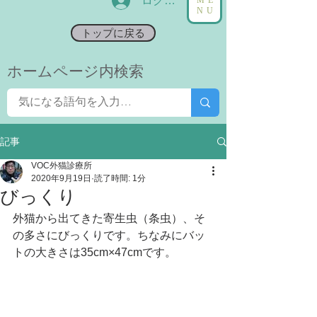
ログイン
NU
トップに戻る
​ホームページ内検索
記事
VOC外猫診療所
2020年9月19日
読了時間: 1分
びっくり
外猫から出てきた寄生虫（条虫）、そ
の多さにびっくりです。ちなみにバッ
トの大きさは35cm×47cmです。