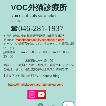
VOC外猫診療所
voices of cats sotoneko
clinic
​☎046-281-1937
​〒243ｰ0306 神奈川県愛甲郡愛川町田代1597−1
E-mail:
imahokocontact@vocsotoneko.com
​メールでの診察受付はしておりません。お電話お願
いします。
診療時間 ： am 9：00〜12：00 ／ pm 17：00〜
20：00
木曜日のみ〜19：00
休診日：不定期：月0〜
2回程度。診療カレンダーで
ご確認下さい。
​避妊去勢手術は原則予約制です
【掘り下げた話しは下記で：Hatena Blog】
https://imahokocontact.hatenablog.com/
ME