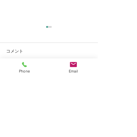
コメント
Phone
Email
コメントを追加…
猫ちゃんの熱中症にご注
6月前半のスケ
意ください
ついて
お問合せ
046-281-1937