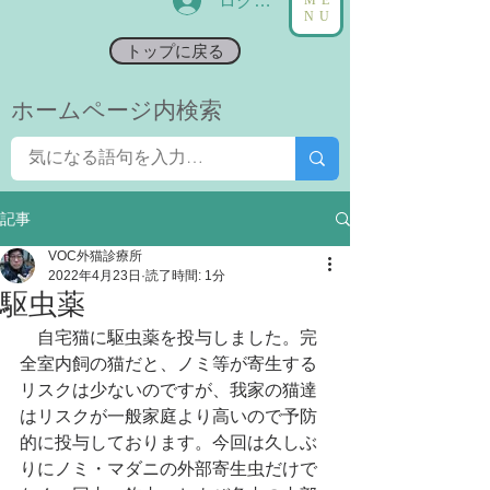
ログイン
NU
トップに戻る
​ホームページ内検索
記事
VOC外猫診療所
2022年4月23日
読了時間: 1分
駆虫薬
　自宅猫に駆虫薬を投与しました。完
全室内飼の猫だと、ノミ等が寄生する
リスクは少ないのですが、我家の猫達
はリスクが一般家庭より高いので予防
的に投与しております。今回は久しぶ
りにノミ・マダニの外部寄生虫だけで