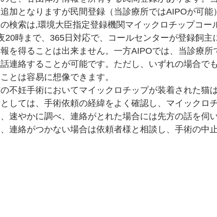
追加となりますが民間登録（当診療所ではAIPOが可能
の検索は,環境大臣指定登録機関マイックロチップコー
夜20時まで、365日対応で、コールセンターが登録飼主
報を得ることは出来ません。一方AIPOでは、当診療所
電話連絡することが可能です。ただし、いずれの場合で
ることは容易に想像できます。
猫の不妊手術においてマイックロチップが装着された猫
針としては、手術依頼の経緯をよく確認し、マイックロ
合、速やかに調べ、連絡がとれた場合には先方の話を伺
し、連絡がつかない場合は依頼者様と相談し、手術の中