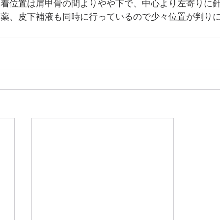
装着位置は肩甲骨の間よりやや下で、中心より左寄りに
除薬、皮下補液も同時に行っているので少々位置が判り