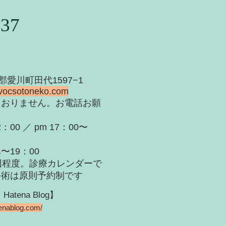
937
甲郡愛川町田代1597−1
vocsotoneko.com
ておりません。お電話お願
：00 ／ pm 17：00〜
：00
回程度。診療カレンダーで
手術は原則予約制です
ena Blog】
tenablog.com/