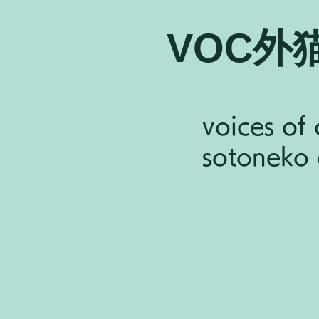
VOC外
voices of 
sotoneko c