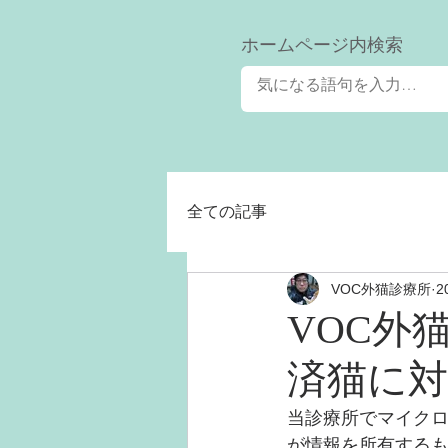
​ホームページ内検索
全ての記事
VOC外猫診療所
2
VOC外
済猫に
当診療所でマイク
が情報を所有する