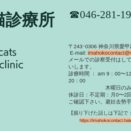
​☎046-281-1
猫診療所
​〒243ｰ0306 神奈川県愛
cats
E-mail:
imahokocontact@
​メールでの診察受付はし
linic
いします。
診療時間 ： am 9：00〜12
20：00
木曜日のみ〜19
休診日：不定期：月0〜
2
ご確認下さい。
​避妊去勢
【掘り下げた話しは下記で：Hat
https://imahokocontact.ha