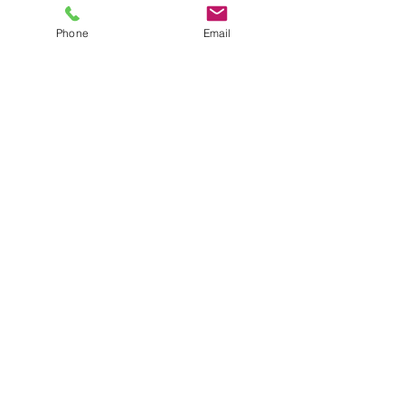
Phone
Email
コメント
コメントを追加…
6月前半のスケジュールに
交通事故死亡猫
ついて
マイクロチップ
いて
お問合せ
046-281-1937
アクセス