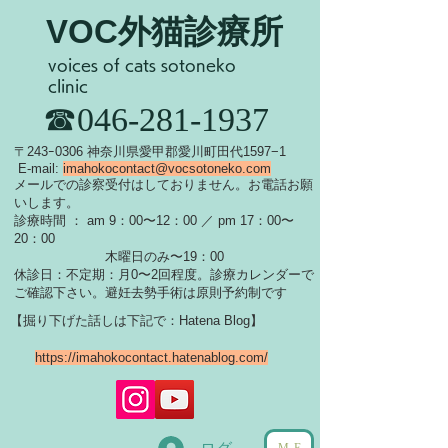
VOC外猫診療所
voices of cats sotoneko
clinic
​☎046-281-1937
​〒243ｰ0306 神奈川県愛甲郡愛川町田代1597−1
E-mail:
imahokocontact@vocsotoneko.com
​メールでの診察受付はしておりません。お電話お願
いします。
診療時間 ： am 9：00〜12：00 ／ pm 17：00〜
20：00
木曜日のみ〜19：00
休診日：不定期：月0〜
2回程度。診療カレンダーで
ご確認下さい。
​避妊去勢手術は原則予約制です
【掘り下げた話しは下記で：Hatena Blog】
https://imahokocontact.hatenablog.com/
ME