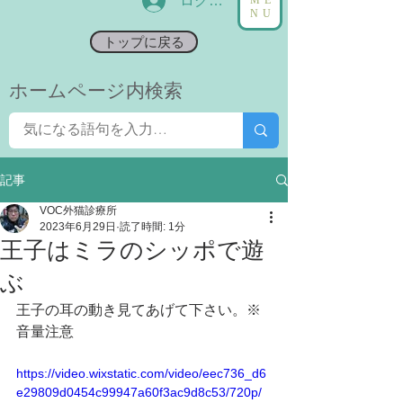
ログイン
NU
トップに戻る
​ホームページ内検索
記事
VOC外猫診療所
2023年6月29日
読了時間: 1分
王子はミラのシッポで遊
ぶ
王子の耳の動き見てあげて下さい。※
音量注意
https://video.wixstatic.com/video/eec736_d6
e29809d0454c99947a60f3ac9d8c53/720p/