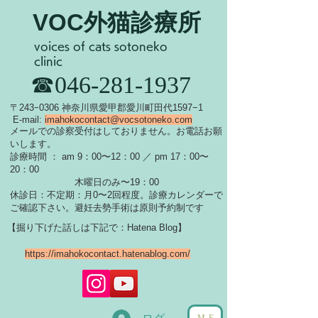
VOC外猫診療所
voices of cats sotoneko
clinic
​☎046-281-1937
​〒243ｰ0306 神奈川県愛甲郡愛川町田代1597−1
E-mail:
imahokocontact@vocsotoneko.com
​メールでの診察受付はしておりません。お電話お願
いします。
診療時間 ： am 9：00〜12：00 ／ pm 17：00〜
20：00
木曜日のみ〜19：00
休診日：不定期：月0〜
2回程度。診療カレンダーで
ご確認下さい。
​避妊去勢手術は原則予約制です
【掘り下げた話しは下記で：Hatena Blog】
https://imahokocontact.hatenablog.com/
ME