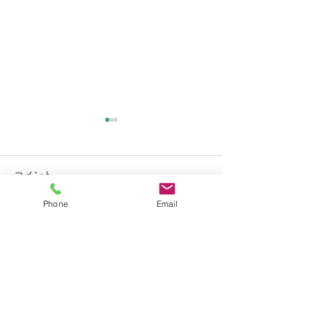
コメント
Phone
Email
コメントを追加…
6月前半のスケジュールに
交通事故死亡猫
ついて
マイクロチップ
いて
お問合せ