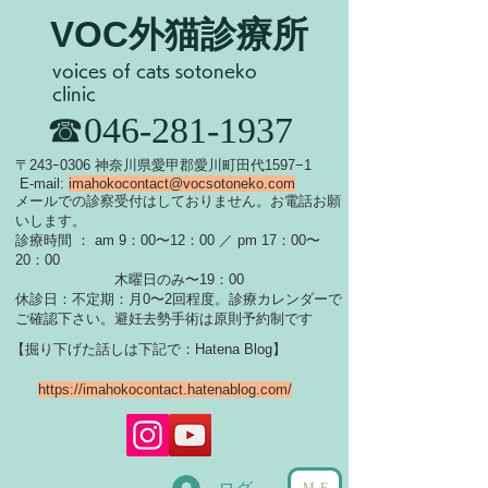
VOC外猫診療所
voices of cats sotoneko
clinic
​☎046-281-1937
​〒243ｰ0306 神奈川県愛甲郡愛川町田代1597−1
E-mail:
imahokocontact@vocsotoneko.com
​メールでの診察受付はしておりません。お電話お願
いします。
診療時間 ： am 9：00〜12：00 ／ pm 17：00〜
20：00
木曜日のみ〜19：00
休診日：不定期：月0〜
2回程度。診療カレンダーで
ご確認下さい。
​避妊去勢手術は原則予約制です
【掘り下げた話しは下記で：Hatena Blog】
https://imahokocontact.hatenablog.com/
ME