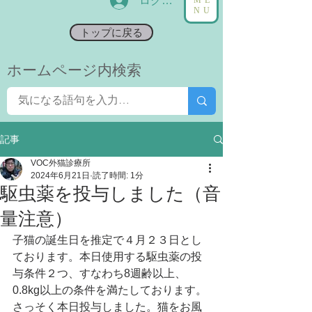
ログイン
NU
トップに戻る
​ホームページ内検索
記事
VOC外猫診療所
2024年6月21日
読了時間: 1分
駆虫薬を投与しました（音
量注意）
子猫の誕生日を推定で４月２３日とし
ております。本日使用する駆虫薬の投
与条件２つ、すなわち8週齢以上、
0.8kg以上の条件を満たしております。
さっそく本日投与しました。猫をお風