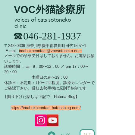
VOC外猫診療所
voices of cats sotoneko
clinic
​☎046-281-1937
​〒243ｰ0306 神奈川県愛甲郡愛川町田代1597−1
E-mail:
imahokocontact@vocsotoneko.com
​メールでの診察受付はしておりません。お電話お願
いします。
診療時間 ： am 9：00〜12：00 ／ pm 17：00〜
20：00
木曜日のみ〜19：00
休診日：不定期：月0〜
2回程度。診療カレンダーで
ご確認下さい。
​避妊去勢手術は原則予約制です
【掘り下げた話しは下記で：Hatena Blog】
https://imahokocontact.hatenablog.com/
ME