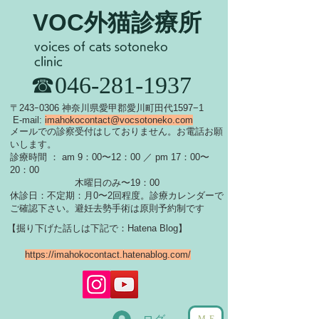
VOC外猫診療所
voices of cats sotoneko
clinic
​☎046-281-1937
​〒243ｰ0306 神奈川県愛甲郡愛川町田代1597−1
E-mail:
imahokocontact@vocsotoneko.com
​メールでの診察受付はしておりません。お電話お願
いします。
診療時間 ： am 9：00〜12：00 ／ pm 17：00〜
20：00
木曜日のみ〜19：00
休診日：不定期：月0〜
2回程度。診療カレンダーで
ご確認下さい。
​避妊去勢手術は原則予約制です
【掘り下げた話しは下記で：Hatena Blog】
https://imahokocontact.hatenablog.com/
ME