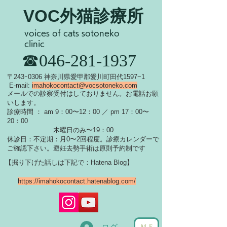
VOC外猫診療所
voices of cats sotoneko
clinic
​☎046-281-1937
​〒243ｰ0306 神奈川県愛甲郡愛川町田代1597−1
E-mail:
imahokocontact@vocsotoneko.com
​メールでの診察受付はしておりません。お電話お願
いします。
診療時間 ： am 9：00〜12：00 ／ pm 17：00〜
20：00
木曜日のみ〜19：00
休診日：不定期：月0〜
2回程度。診療カレンダーで
ご確認下さい。
​避妊去勢手術は原則予約制です
【掘り下げた話しは下記で：Hatena Blog】
https://imahokocontact.hatenablog.com/
ME