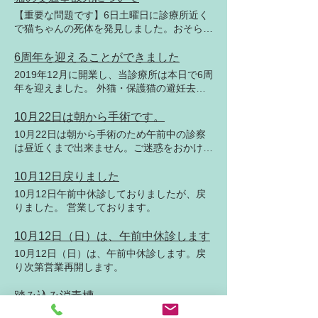
は書類のみ渡してありますが、愛川町では必
死亡した動物には興味がないようでした。筆
【重要な問題です】6日土曜日に診療所近く
ずや記録義務の実現を行います。さらに記録
者は愛川町に対して、猫の特徴やマイクロチ
で猫ちゃんの死体を発見しました。おそらく
を残していない自治体への波及を目指しま
ップの確認をするよう要望しており、それな
交通事故だとおもいます。猫の特徴、マイク
す。
りの回答を得ています。I氏によれば、県で
ロチップの有無等を記録して、本日月曜日に
6周年を迎えることができました
開催される会合で「そういった意見があっ
愛川町の担当課で引き取ってもらいました。
2019年12月に開業し、当診療所は本日で6周
た」ことは伝えると言っておりましたが、本
★ここからが問題です。回収した猫の特徴や
年を迎えました。 外猫・保護猫の避妊去勢
年1月15日にセンターに電話をし、職員のI氏
マイクロチップの有無は調べずに愛川聖苑で
を中心に続けてこられたのは、地域の皆さま
（別人）に伝えており、「早急に伝えるよ
の火葬となるそうです。職員さんになぜ記録
の温かい支えのおかげです。心よりお礼申し
10月22日は朝から手術です。
う」要望をしております。これに関して先の
しないのかと尋ねたところ、問い合わせが無
上げます。 これからも小さな命を守り、地
I氏は「知らない」と言っていて、情報共有
10月22日は朝から手術のため午前中の診察
いとのことでした。★これは問題であると考
域に寄り添う獣医療を続けてまいります。
がセンター内でできていないことがよくわか
は昼近くまで出来ません。ご迷惑をおかけし
え、職員さんには、記録を残すよう要望して
今後ともどうぞよろしくお願いいたします。
りました。自分の飼っている猫が脱走してし
ますがよろしくお願いします。
おきました。県内全てを調べるわけにもいか
筆者は、47歳の時大学に入りました。その
まい、マイクロチップを埋め込んであるので
10月12日戻りました
ないので、神奈川県生活衛生部生活衛生課動
年に外の子から生まれた4頭のうち残った１
「万が一交通事故にあったとしても連絡があ
物愛護グループに連絡をし、今後の対応を検
10月12日午前中休診しておりましたが、戻
頭が写真の「太陽」です。開業してからは毎
るかもしれない」と思う飼い主の気持ちなど
討してもらうよう連絡しました。★ご覧いた
りました。 営業しております。
日一緒に過ごしている猫となりました。 だ
気にしない姿勢には、あきれるばかりです。
だいている皆様お住まいの地域はどうなって
いぶやせましたが、イケメンの太陽です
さて、必要以上に粘ってもしかたがありませ
いますか。是非ご確認してください。迷い猫
10月12日（日）は、午前中休診します
ん。小ホールでおおよそ座席6割程度の参加
や犬を探している方のお気持ちになると交通
10月12日（日）は、午前中休診します。戻
者がいらっしゃったので、200名弱の方に筆
事故死は複雑ですが、行政としては記録して
り次第営業再開します。
者の主張が届いたと考えれば、今後の励みに
おく義務があると思います。
なります。各自治体で皆さまが行政に問い合
わせしていただくとありがたいです。
踏み込み消毒槽
診療所に設置している「踏み込み消毒槽」で