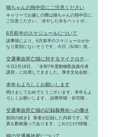
猫ちゃんの熱中症にご注意ください
キャリーでお越しの際は猫ちゃんの熱中症に
ご注意ください。 冷やした水をペットボト
ルに入れ、薄めのタオルにくるんだものを猫
にそわせてください。氷は体表の血液循環を
6月前半のスケジュールについて
悪くするので止めましょう。 診療所猫のサ
諸事情により、6月前半のスケジュールがか
ハリ（沙張）です
なり変則にないそうです。今日（5/30）現在
の予定をいれておきますが、手術等は事前に
お問い合わせ頂くようお願いします。 ご迷
交通事故死亡猫に対するマイクロチップ確認について
惑をおかけします。
今日2月18日、「令和7年度動物取扱責任者
講習」に出席してきました。厚木文化会館で
の開催でした。神奈川県動物愛護センターの
職員さんが主体となって行われました。筆者
本年もよろしくお願いします
は大抵質問することとしているのですが、今
明けましておめでとうございます。本年もよ
年は交通事故死亡猫に対するマイクロチップ
ろしくお願いします。 診療所猫・自宅猫の
確認について質問しました。センターのI氏
全頭で最高齢の太陽です。年齢は18歳で
の回答を端的に言えば、「自分たちの仕事で
す。
交通事故死亡猫の記録義務化への働き
はない」ということでした。期待はしていま
前回の続き】 筆者が記録した内容です。写
せんでしたが、県の職員さんには自分で考え
真も数枚撮ってあります。これだけの情報を
て行動するということは無理なようです。マ
把握しようとせず、失われた命の証拠を葬り
イクロチップの装着や登録を推進し、生きて
去ることがあってはなりません。職員さんに
猫の交通事故死について
いる動物にはマイクロチップ確認をするが、